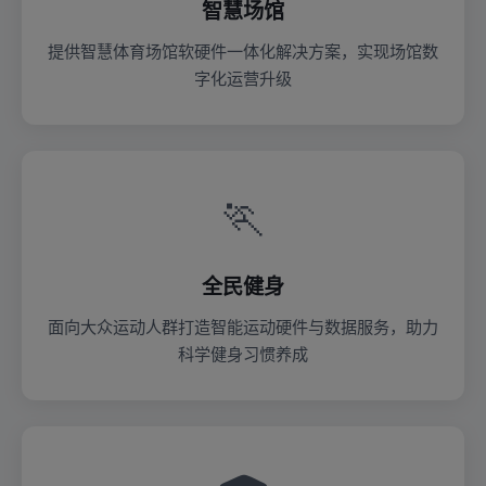
智慧场馆
提供智慧体育场馆软硬件一体化解决方案，实现场馆数
字化运营升级
🏃
全民健身
面向大众运动人群打造智能运动硬件与数据服务，助力
科学健身习惯养成