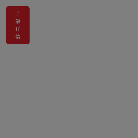
了
解
详
情